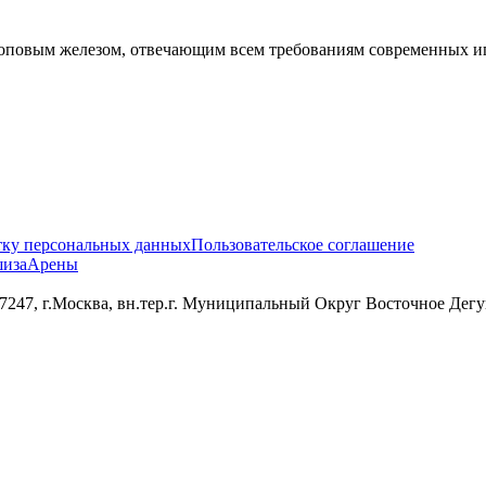
вым железом, отвечающим всем требованиям современных игр.
тку персональных данных
Пользовательское соглашение
иза
Арены
 г.Москва, вн.тер.г. Муниципальный Округ Восточное Дегунин