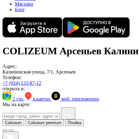
Магазин
Блог
COLIZEUM Арсеньев Калини
Адрес:
Калининская улица, 7/1, Арсеньев
Телефон:
+7 (924) 133-87-12
открыть в:
2 гис
я.картах
моб. приложении
Мы на карте:
Colizeum
Colizeum premium
Плойка