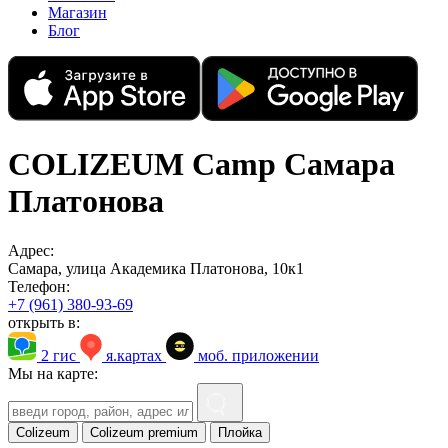
Магазин
Блог
COLIZEUM Camp Самара
Платонова
Адрес:
Самара, улица Академика Платонова, 10к1
Телефон:
+7 (961) 380-93-69
открыть в:
2 гис
я.картах
моб. приложении
Мы на карте:
Colizeum
Colizeum premium
Плойка