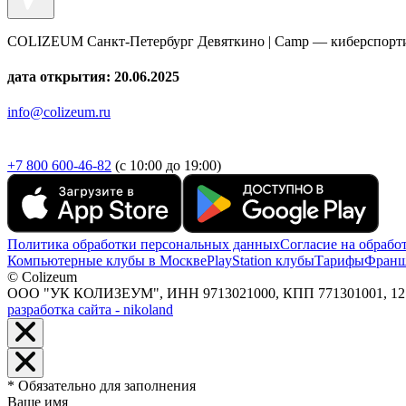
COLIZEUM Санкт-Петербург Девяткино | Camp — киберспорти
дата открытия: 20.06.2025
info@colizeum.ru
+7 800 600-46-82
(с 10:00 до 19:00)
Политика обработки персональных данных
Согласие на обрабо
Компьютерные клубы в Москве
PlayStation клубы
Тарифы
Франш
© Colizeum
ООО "УК КОЛИЗЕУМ", ИНН 9713021000, КПП 771301001, 127247,
разработка сайта - nikoland
* Обязательно для заполнения
Ваше имя