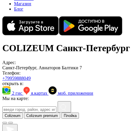
Магазин
Блог
COLIZEUM Санкт-Петербург
Адрес:
Санкт-Петербург, Авиаторов Балтики 7
Телефон:
+79959888049
открыть в:
2 гис
я.картах
моб. приложении
Мы на карте:
Colizeum
Colizeum premium
Плойка