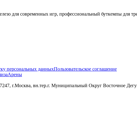
зо для современных игр, профессиональный буткемпы для трен
тку персональных данных
Пользовательское соглашение
иза
Арены
 г.Москва, вн.тер.г. Муниципальный Округ Восточное Дегунин