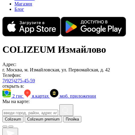
Магазин
Блог
COLIZEUM Измайлово
Адрес:
г. Москва, м. Измайловская, ул. Первомайская, д. 42
Телефон:
7(925)275-45-59
открыть в:
2 гис
я.картах
моб. приложении
Мы на карте:
Colizeum
Colizeum premium
Плойка