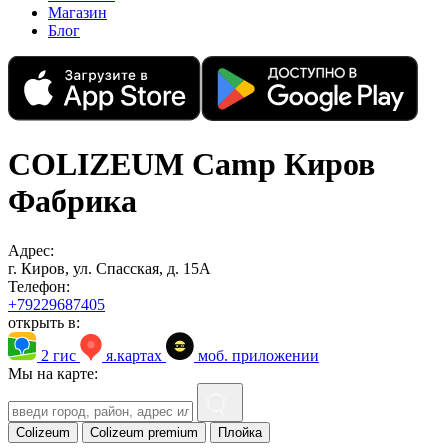
Магазин
Блог
COLIZEUM Camp Киров
Фабрика
Адрес:
г. Киров, ул. Спасская, д. 15А
Телефон:
+79229687405
открыть в:
2 гис
я.картах
моб. приложении
Мы на карте:
Colizeum
Colizeum premium
Плойка