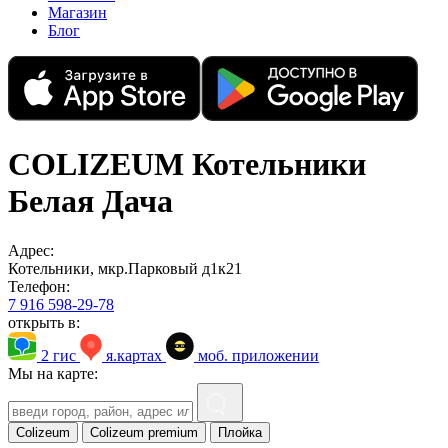
Магазин
Блог
COLIZEUM Котельники
Белая Дача
Адрес:
Котельники, мкр.Парковый д1к21
Телефон:
7 916 598-29-78
открыть в:
2 гис
я.картах
моб. приложении
Мы на карте:
Colizeum
Colizeum premium
Плойка