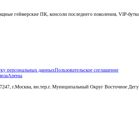
щные геймерские ПК, консоли последнего поколения, VIP-бутке
тку персональных данных
Пользовательское соглашение
иза
Арены
 г.Москва, вн.тер.г. Муниципальный Округ Восточное Дегунин