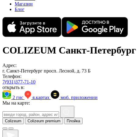
Магазин
Блог
COLIZEUM Санкт-Петербург
Адрес:
г. Санкт-Петербург просп. Лесной, д. 73 Б
Телефон:
7(931)377-71-10
открыть в:
2 гис
я.картах
моб. приложении
Мы на карте:
Colizeum
Colizeum premium
Плойка