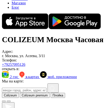
Магазин
Блог
COLIZEUM Москва Часовая
Адрес:
г. Москва, ул. Асеева, 3/11
Телефон:
+79257095126
открыть в:
2 гис
я.картах
моб. приложении
Мы на карте:
Colizeum
Colizeum premium
Плойка