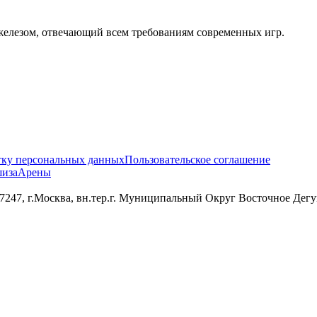
лезом, отвечающий всем требованиям современных игр.
тку персональных данных
Пользовательское соглашение
иза
Арены
 г.Москва, вн.тер.г. Муниципальный Округ Восточное Дегунин