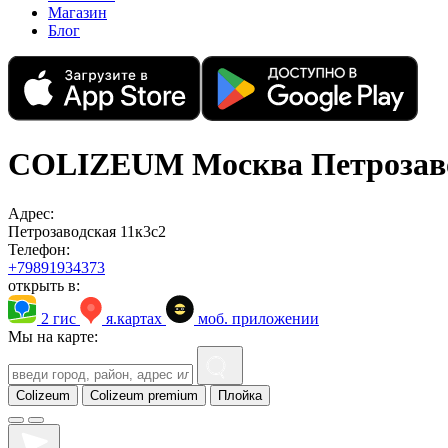
Магазин
Блог
COLIZEUM Москва Петрозав
Адрес:
Петрозаводская 11к3с2
Телефон:
+79891934373
открыть в:
2 гис
я.картах
моб. приложении
Мы на карте:
Colizeum
Colizeum premium
Плойка