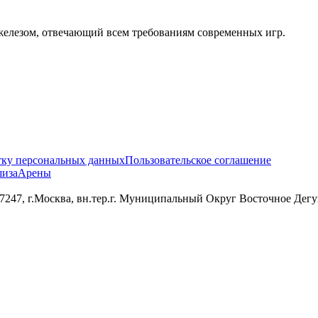
лезом, отвечающий всем требованиям современных игр.
тку персональных данных
Пользовательское соглашение
иза
Арены
 г.Москва, вн.тер.г. Муниципальный Округ Восточное Дегунин