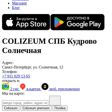
Магазин
Блог
COLIZEUM СПБ Кудрово
Солнечная
Адрес:
Санкт-Петербург, ул. Солнечная, 12
Телефон:
+7 911 029 13 65
открыть в:
2 гис
я.картах
моб. приложении
Мы на карте:
Colizeum
Colizeum premium
Плойка