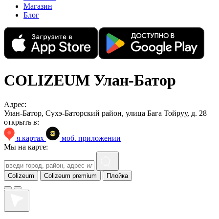
Магазин
Блог
COLIZEUM Улан-Батор
Адрес:
Улан-Батор, Сухэ-Баторский район, улица Бага Тойруу, д. 28
открыть в:
я.картах
моб. приложении
Мы на карте:
Colizeum
Colizeum premium
Плойка