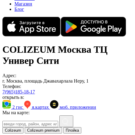
Магазин
Блог
COLIZEUM Москва ТЦ
Универ Сити
Адрес:
г. Москва, площадь Джавахарлала Неру, 1
Телефон:
7(965)185-18-17
открыть в:
2 гис
я.картах
моб. приложении
Мы на карте:
Colizeum
Colizeum premium
Плойка