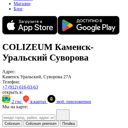
Магазин
Блог
COLIZEUM Каменск-
Уральский Суворова
Адрес:
Каменск Уральский, Суворовa 27A
Телефон:
+7 (912) 616-03-63
открыть в:
2 гис
я.картах
моб. приложении
Мы на карте:
Colizeum
Colizeum premium
Плойка