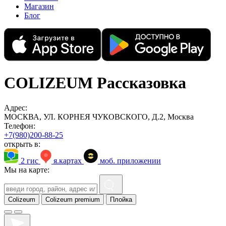
Магазин
Блог
COLIZEUM Рассказовка
Адрес:
МОСКВА, УЛ. КОРНЕЯ ЧУКОВСКОГО, Д.2, Москва
Телефон:
+7(980)200-88-25
открыть в:
2 гис
я.картах
моб. приложении
Мы на карте:
Colizeum
Colizeum premium
Плойка