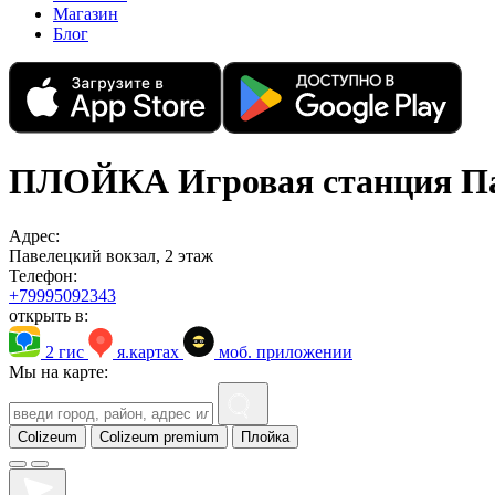
Магазин
Блог
ПЛОЙКА Игровая станция П
Адрес:
Павелецкий вокзал, 2 этаж
Телефон:
+79995092343
открыть в:
2 гис
я.картах
моб. приложении
Мы на карте:
Colizeum
Colizeum premium
Плойка