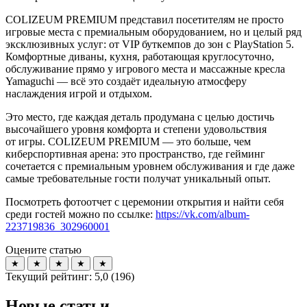
COLIZEUM PREMIUM представил посетителям не просто
игровые места с премиальным оборудованием, но и целый ряд
эксклюзивных услуг: от VIP буткемпов до зон с PlayStation 5.
Комфортные диваны, кухня, работающая круглосуточно,
обслуживание прямо у игрового места и массажные кресла
Yamaguchi — всë это создаëт идеальную атмосферу
наслаждения игрой и отдыхом.
Это место, где каждая деталь продумана с целью достичь
высочайшего уровня комфорта и степени удовольствия
от игры. COLIZEUM PREMIUM — это больше, чем
киберспортивная арена: это пространство, где гейминг
сочетается с премиальным уровнем обслуживания и где даже
самые требовательные гости получат уникальный опыт.
Посмотреть фотоотчет с церемонии открытия и найти себя
среди гостей можно по ссылке:
https://vk.com/album-
223719836_302960001
Оцените статью
★
★
★
★
★
Текущий рейтинг:
5,0
(
196
)
Новые статьи