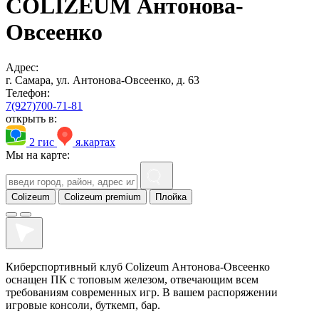
COLIZEUM Антонова-
Овсеенко
Адрес:
г. Самара, ул. Антонова-Овсеенко, д. 63
Телефон:
7(927)700-71-81
открыть в:
2 гис
я.картах
Мы на карте:
Colizeum
Colizeum premium
Плойка
Киберспортивный клуб Colizeum Антонова-Овсеенко
оснащен ПК с топовым железом, отвечающим всем
требованиям современных игр. В вашем распоряжении
игровые консоли, буткемп, бар.