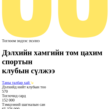
Тоглоом
эндээс
эхэлнэ
Дэлхийн хамгийн том цахим
спортын
клубын сүлжээ
Таны талбар хай
Дэлхийд нийт клубын тоо
570
Тоглочид сард
152 000
Тэмцээний шагналын сан
65 376 000