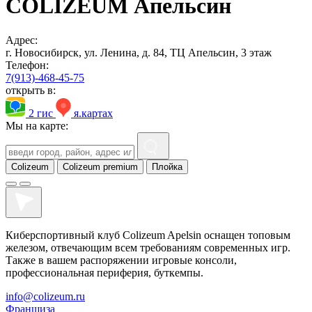
COLIZEUM Апельсин
Адрес:
г. Новосибирск, ул. Ленина, д. 84, ТЦ Апельсин, 3 этаж
Телефон:
7(913)-468-45-75
открыть в:
2 гис
я.картах
Мы на карте:
Colizeum
Colizeum premium
Плойка
Киберспортивный клуб Colizeum Apelsin оснащен топовым
железом, отвечающим всем требованиям современных игр.
Также в вашем распоряжении игровые консоли,
профессиональная периферия, буткемпы.
info@colizeum.ru
Франшиза