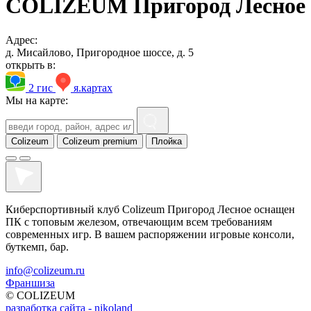
COLIZEUM Пригород Лесное
Адрес:
д. Мисайлово, Пригородное шоссе, д. 5
открыть в:
2 гис
я.картах
Мы на карте:
Colizeum
Colizeum premium
Плойка
Киберспортивный клуб Colizeum Пригород Лесное оснащен
ПК с топовым железом, отвечающим всем требованиям
современных игр. В вашем распоряжении игровые консоли,
буткемп, бар.
info@colizeum.ru
Франшиза
© COLIZEUM
разработка сайта - nikoland